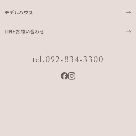
モデルハウス
自然素材に
こだわった漆喰の家
LINEお問い合わせ
モデルハウスお譲りします！
tel.092-834-3300
～福岡市城南区南片江～
≪限定2棟≫
※おかげさまで完売しました