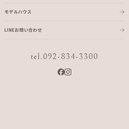
モデルハウス
夏ですね〜
LINEお問い合わせ
こんばんは！
屋宮です！
tel.092-834-3300
暑いですね…
猛暑ですね…
この間現場に行ったのですが暑すぎて暑すぎて…熱中症がほ
んとに怖いなと思いつつ仕事をしていました。