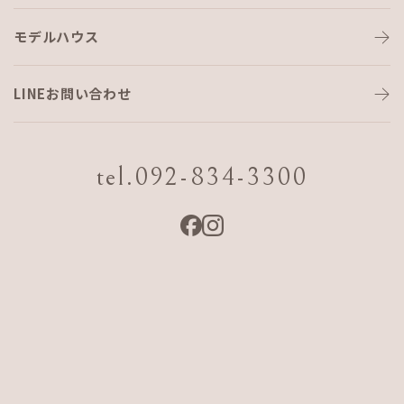
モデルハウス
リフレッシュヽ(^。^)ノ
LINEお問い合わせ
こんにちは
こひら です。
tel.092-834-3300
昨日は、仲良しメンバーでゴルフへＧＯ。
メンバーの一人が、スタートの一時間前に起床
するというハプニングなども、ありましたが、