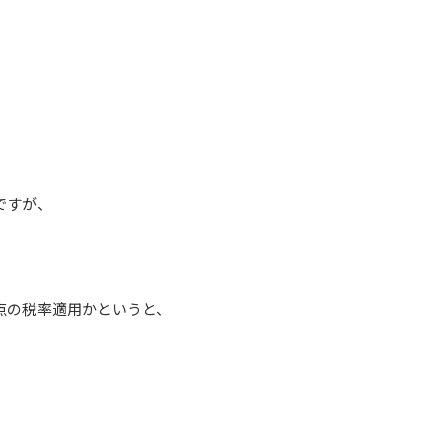
ですが、
点の税率適用かというと、