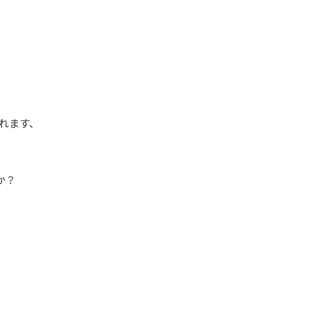
されます、
か？