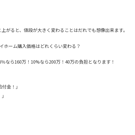
 と上がると、値段が大きく変わることはだれでも想像出来ます。
 マイホーム購入価格はどれくらい変わる？
％なら160万！10%なら200万！40万の負担となります！
い給付金！」
！」