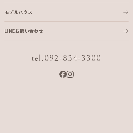
モデルハウス
LINEお問い合わせ
CONTACT
AJF HOMEへのお問い合わせは
tel.092-834-3300
お電話、またはフォームにてお気軽に！
tel.092-834-3300
モデルハウス予約